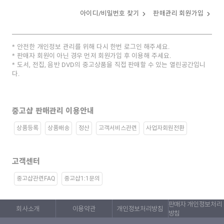
아이디/비밀번호 찾기
판매관리 회원가입
안전한 개인정보 관리를 위해 다시 한번 로그인 해주세요.
판매자 회원이 아닌 경우 먼저 회원가입 후 이용해 주세요.
도서, 전집, 음반 DVD의 중고상품을 직접 판매할 수 있는 열린공간입니
다.
중고샵 판매관리 이용안내
상품등록
상품배송
정산
고객서비스관련
사업자회원전환
고객센터
중고샵관련FAQ
중고샵1:1문의
판매자 개인정보처리
회사소개
이용약관
개인정보처리방침
방침