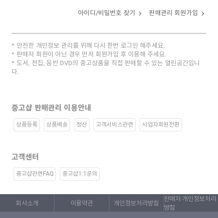
아이디/비밀번호 찾기
판매관리 회원가입
안전한 개인정보 관리를 위해 다시 한번 로그인 해주세요.
판매자 회원이 아닌 경우 먼저 회원가입 후 이용해 주세요.
도서, 전집, 음반 DVD의 중고상품을 직접 판매할 수 있는 열린공간입니
다.
중고샵 판매관리 이용안내
상품등록
상품배송
정산
고객서비스관련
사업자회원전환
고객센터
중고샵관련FAQ
중고샵1:1문의
판매자 개인정보처리
회사소개
이용약관
개인정보처리방침
방침