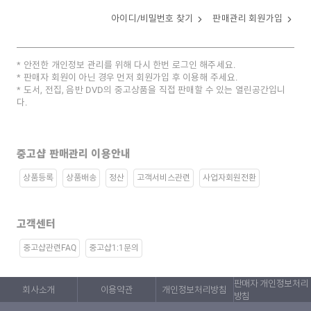
아이디/비밀번호 찾기
판매관리 회원가입
안전한 개인정보 관리를 위해 다시 한번 로그인 해주세요.
판매자 회원이 아닌 경우 먼저 회원가입 후 이용해 주세요.
도서, 전집, 음반 DVD의 중고상품을 직접 판매할 수 있는 열린공간입니
다.
중고샵 판매관리 이용안내
상품등록
상품배송
정산
고객서비스관련
사업자회원전환
고객센터
중고샵관련FAQ
중고샵1:1문의
판매자 개인정보처리
회사소개
이용약관
개인정보처리방침
방침