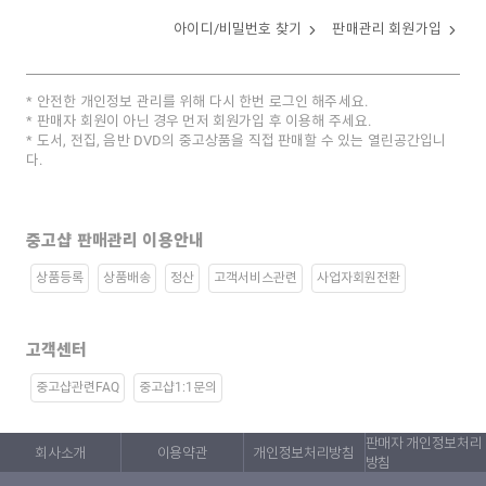
아이디/비밀번호 찾기
판매관리 회원가입
안전한 개인정보 관리를 위해 다시 한번 로그인 해주세요.
판매자 회원이 아닌 경우 먼저 회원가입 후 이용해 주세요.
도서, 전집, 음반 DVD의 중고상품을 직접 판매할 수 있는 열린공간입니
다.
중고샵 판매관리 이용안내
상품등록
상품배송
정산
고객서비스관련
사업자회원전환
고객센터
중고샵관련FAQ
중고샵1:1문의
판매자 개인정보처리
회사소개
이용약관
개인정보처리방침
방침