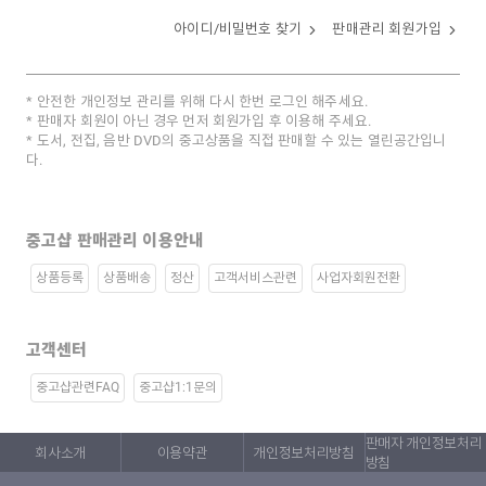
아이디/비밀번호 찾기
판매관리 회원가입
안전한 개인정보 관리를 위해 다시 한번 로그인 해주세요.
판매자 회원이 아닌 경우 먼저 회원가입 후 이용해 주세요.
도서, 전집, 음반 DVD의 중고상품을 직접 판매할 수 있는 열린공간입니
다.
중고샵 판매관리 이용안내
상품등록
상품배송
정산
고객서비스관련
사업자회원전환
고객센터
중고샵관련FAQ
중고샵1:1문의
판매자 개인정보처리
회사소개
이용약관
개인정보처리방침
방침