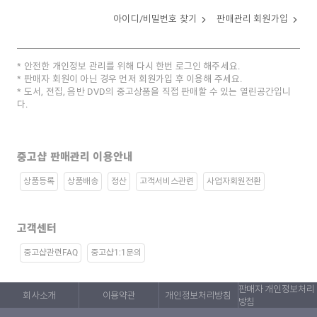
아이디/비밀번호 찾기
판매관리 회원가입
안전한 개인정보 관리를 위해 다시 한번 로그인 해주세요.
판매자 회원이 아닌 경우 먼저 회원가입 후 이용해 주세요.
도서, 전집, 음반 DVD의 중고상품을 직접 판매할 수 있는 열린공간입니
다.
중고샵 판매관리 이용안내
상품등록
상품배송
정산
고객서비스관련
사업자회원전환
고객센터
중고샵관련FAQ
중고샵1:1문의
판매자 개인정보처리
회사소개
이용약관
개인정보처리방침
방침