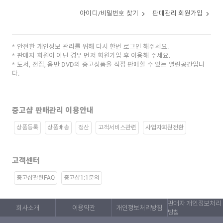
아이디/비밀번호 찾기
판매관리 회원가입
안전한 개인정보 관리를 위해 다시 한번 로그인 해주세요.
판매자 회원이 아닌 경우 먼저 회원가입 후 이용해 주세요.
도서, 전집, 음반 DVD의 중고상품을 직접 판매할 수 있는 열린공간입니
다.
중고샵 판매관리 이용안내
상품등록
상품배송
정산
고객서비스관련
사업자회원전환
고객센터
중고샵관련FAQ
중고샵1:1문의
판매자 개인정보처리
회사소개
이용약관
개인정보처리방침
방침