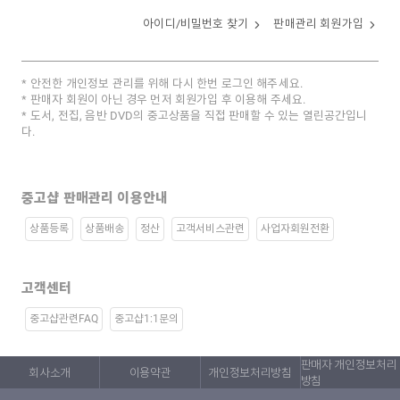
아이디/비밀번호 찾기
판매관리 회원가입
안전한 개인정보 관리를 위해 다시 한번 로그인 해주세요.
판매자 회원이 아닌 경우 먼저 회원가입 후 이용해 주세요.
도서, 전집, 음반 DVD의 중고상품을 직접 판매할 수 있는 열린공간입니
다.
중고샵 판매관리 이용안내
상품등록
상품배송
정산
고객서비스관련
사업자회원전환
고객센터
중고샵관련FAQ
중고샵1:1문의
판매자 개인정보처리
회사소개
이용약관
개인정보처리방침
방침