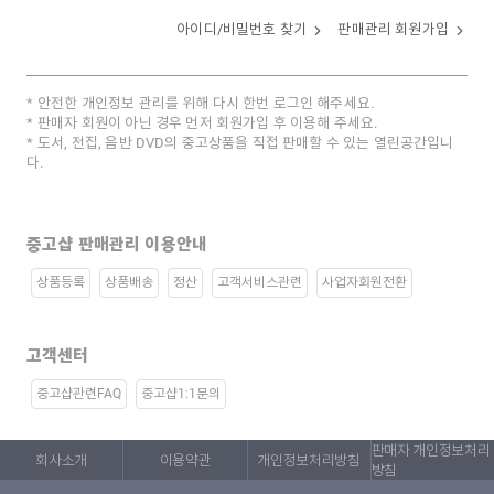
아이디/비밀번호 찾기
판매관리 회원가입
안전한 개인정보 관리를 위해 다시 한번 로그인 해주세요.
판매자 회원이 아닌 경우 먼저 회원가입 후 이용해 주세요.
도서, 전집, 음반 DVD의 중고상품을 직접 판매할 수 있는 열린공간입니
다.
중고샵 판매관리 이용안내
상품등록
상품배송
정산
고객서비스관련
사업자회원전환
고객센터
중고샵관련FAQ
중고샵1:1문의
판매자 개인정보처리
회사소개
이용약관
개인정보처리방침
방침