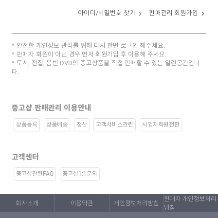
아이디/비밀번호 찾기
판매관리 회원가입
안전한 개인정보 관리를 위해 다시 한번 로그인 해주세요.
판매자 회원이 아닌 경우 먼저 회원가입 후 이용해 주세요.
도서, 전집, 음반 DVD의 중고상품을 직접 판매할 수 있는 열린공간입니
다.
중고샵 판매관리 이용안내
상품등록
상품배송
정산
고객서비스관련
사업자회원전환
고객센터
중고샵관련FAQ
중고샵1:1문의
판매자 개인정보처리
회사소개
이용약관
개인정보처리방침
방침