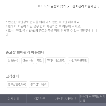
아이디/비밀번호 찾기
판매관리 회원가입
안전한 개인정보 관리를 위해 다시 한번 로그인 해주세요.
판매자 회원이 아닌 경우 먼저 회원가입 후 이용해 주세요.
도서, 전집, 음반 DVD의 중고상품을 직접 판매할 수 있는 열린공간입니
다.
중고샵 판매관리 이용안내
상품등록
상품배송
정산
고객서비스관련
사업자회원전환
고객센터
중고샵관련FAQ
중고샵1:1문의
판매자 개인정보처리
회사소개
이용약관
개인정보처리방침
방침