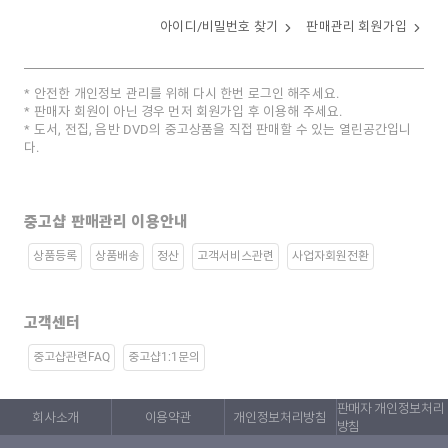
아이디/비밀번호 찾기
판매관리 회원가입
안전한 개인정보 관리를 위해 다시 한번 로그인 해주세요.
판매자 회원이 아닌 경우 먼저 회원가입 후 이용해 주세요.
도서, 전집, 음반 DVD의 중고상품을 직접 판매할 수 있는 열린공간입니
다.
중고샵 판매관리 이용안내
상품등록
상품배송
정산
고객서비스관련
사업자회원전환
고객센터
중고샵관련FAQ
중고샵1:1문의
판매자 개인정보처리
회사소개
이용약관
개인정보처리방침
방침