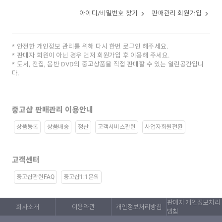
아이디/비밀번호 찾기
판매관리 회원가입
안전한 개인정보 관리를 위해 다시 한번 로그인 해주세요.
판매자 회원이 아닌 경우 먼저 회원가입 후 이용해 주세요.
도서, 전집, 음반 DVD의 중고상품을 직접 판매할 수 있는 열린공간입니
다.
중고샵 판매관리 이용안내
상품등록
상품배송
정산
고객서비스관련
사업자회원전환
고객센터
중고샵관련FAQ
중고샵1:1문의
판매자 개인정보처리
회사소개
이용약관
개인정보처리방침
방침