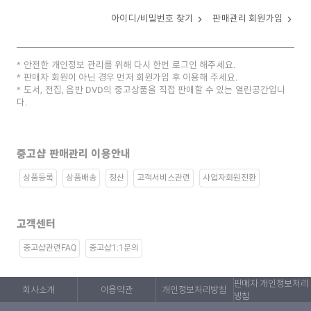
아이디/비밀번호 찾기
판매관리 회원가입
안전한 개인정보 관리를 위해 다시 한번 로그인 해주세요.
판매자 회원이 아닌 경우 먼저 회원가입 후 이용해 주세요.
도서, 전집, 음반 DVD의 중고상품을 직접 판매할 수 있는 열린공간입니
다.
중고샵 판매관리 이용안내
상품등록
상품배송
정산
고객서비스관련
사업자회원전환
고객센터
중고샵관련FAQ
중고샵1:1문의
판매자 개인정보처리
회사소개
이용약관
개인정보처리방침
방침