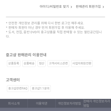
아이디/비밀번호 찾기
판매관리 회원가입
안전한 개인정보 관리를 위해 다시 한번 로그인 해주세요.
판매자 회원이 아닌 경우 먼저 회원가입 후 이용해 주세요.
도서, 전집, 음반 DVD의 중고상품을 직접 판매할 수 있는 열린공간입니
다.
중고샵 판매관리 이용안내
상품등록
상품배송
정산
고객서비스관련
사업자회원전환
고객센터
중고샵관련FAQ
중고샵1:1문의
판매자 개인정보처리
회사소개
이용약관
개인정보처리방침
방침