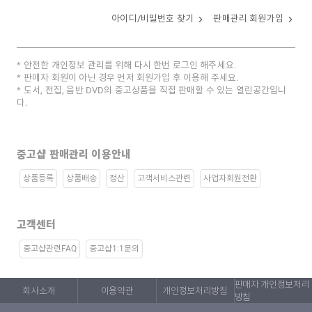
아이디/비밀번호 찾기
판매관리 회원가입
안전한 개인정보 관리를 위해 다시 한번 로그인 해주세요.
판매자 회원이 아닌 경우 먼저 회원가입 후 이용해 주세요.
도서, 전집, 음반 DVD의 중고상품을 직접 판매할 수 있는 열린공간입니
다.
중고샵 판매관리 이용안내
상품등록
상품배송
정산
고객서비스관련
사업자회원전환
고객센터
중고샵관련FAQ
중고샵1:1문의
판매자 개인정보처리
회사소개
이용약관
개인정보처리방침
방침