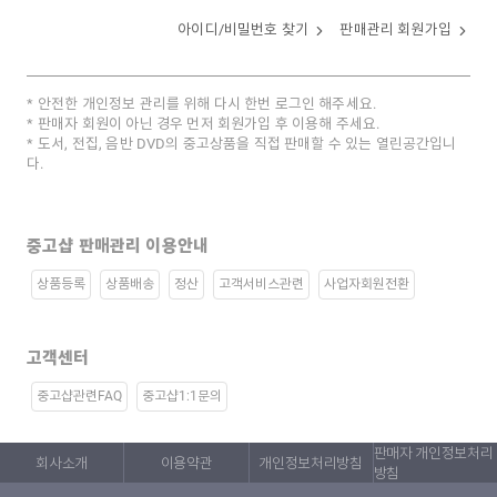
아이디/비밀번호 찾기
판매관리 회원가입
안전한 개인정보 관리를 위해 다시 한번 로그인 해주세요.
판매자 회원이 아닌 경우 먼저 회원가입 후 이용해 주세요.
도서, 전집, 음반 DVD의 중고상품을 직접 판매할 수 있는 열린공간입니
다.
중고샵 판매관리 이용안내
상품등록
상품배송
정산
고객서비스관련
사업자회원전환
고객센터
중고샵관련FAQ
중고샵1:1문의
판매자 개인정보처리
회사소개
이용약관
개인정보처리방침
방침