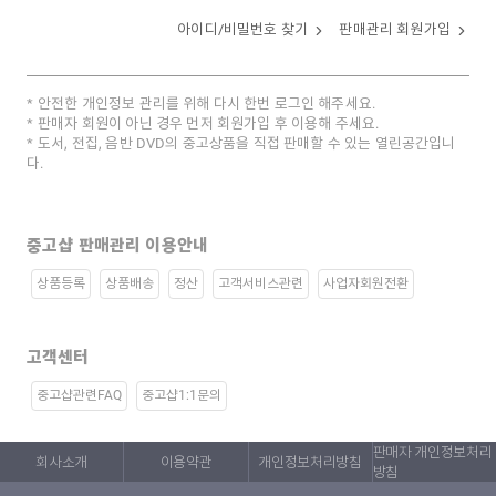
아이디/비밀번호 찾기
판매관리 회원가입
안전한 개인정보 관리를 위해 다시 한번 로그인 해주세요.
판매자 회원이 아닌 경우 먼저 회원가입 후 이용해 주세요.
도서, 전집, 음반 DVD의 중고상품을 직접 판매할 수 있는 열린공간입니
다.
중고샵 판매관리 이용안내
상품등록
상품배송
정산
고객서비스관련
사업자회원전환
고객센터
중고샵관련FAQ
중고샵1:1문의
판매자 개인정보처리
회사소개
이용약관
개인정보처리방침
방침