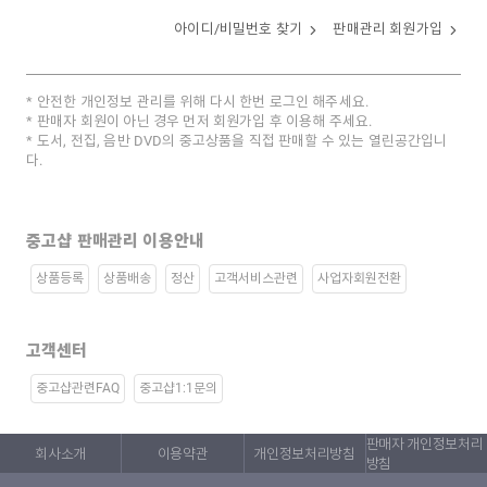
아이디/비밀번호 찾기
판매관리 회원가입
안전한 개인정보 관리를 위해 다시 한번 로그인 해주세요.
판매자 회원이 아닌 경우 먼저 회원가입 후 이용해 주세요.
도서, 전집, 음반 DVD의 중고상품을 직접 판매할 수 있는 열린공간입니
다.
중고샵 판매관리 이용안내
상품등록
상품배송
정산
고객서비스관련
사업자회원전환
고객센터
중고샵관련FAQ
중고샵1:1문의
판매자 개인정보처리
회사소개
이용약관
개인정보처리방침
방침