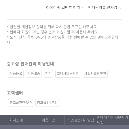
아이디/비밀번호 찾기
판매관리 회원가입
안전한 개인정보 관리를 위해 다시 한번 로그인 해주세요.
판매자 회원이 아닌 경우 먼저 회원가입 후 이용해 주세요.
도서, 전집, 음반 DVD의 중고상품을 직접 판매할 수 있는 열린공간입니
다.
중고샵 판매관리 이용안내
상품등록
상품배송
정산
고객서비스관련
사업자회원전환
고객센터
중고샵관련FAQ
중고샵1:1문의
판매자 개인정보처리
회사소개
이용약관
개인정보처리방침
방침