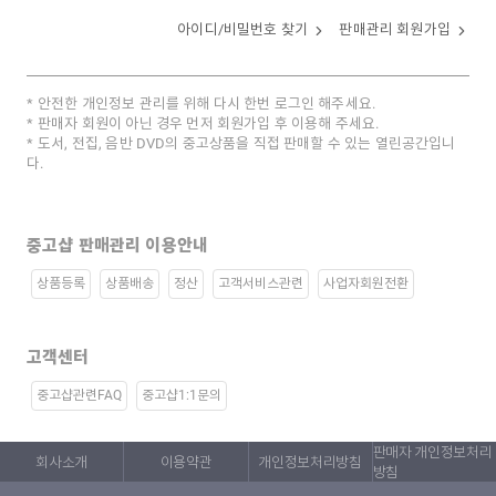
아이디/비밀번호 찾기
판매관리 회원가입
안전한 개인정보 관리를 위해 다시 한번 로그인 해주세요.
판매자 회원이 아닌 경우 먼저 회원가입 후 이용해 주세요.
도서, 전집, 음반 DVD의 중고상품을 직접 판매할 수 있는 열린공간입니
다.
중고샵 판매관리 이용안내
상품등록
상품배송
정산
고객서비스관련
사업자회원전환
고객센터
중고샵관련FAQ
중고샵1:1문의
판매자 개인정보처리
회사소개
이용약관
개인정보처리방침
방침