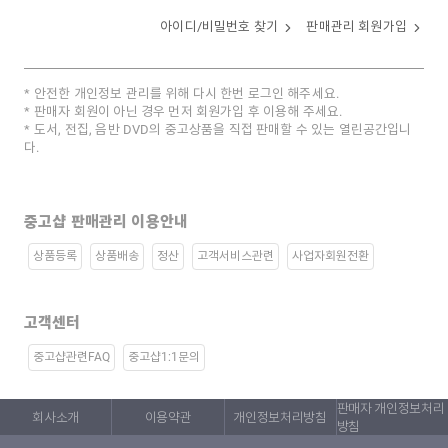
아이디/비밀번호 찾기
판매관리 회원가입
안전한 개인정보 관리를 위해 다시 한번 로그인 해주세요.
판매자 회원이 아닌 경우 먼저 회원가입 후 이용해 주세요.
도서, 전집, 음반 DVD의 중고상품을 직접 판매할 수 있는 열린공간입니
다.
중고샵 판매관리 이용안내
상품등록
상품배송
정산
고객서비스관련
사업자회원전환
고객센터
중고샵관련FAQ
중고샵1:1문의
판매자 개인정보처리
회사소개
이용약관
개인정보처리방침
방침