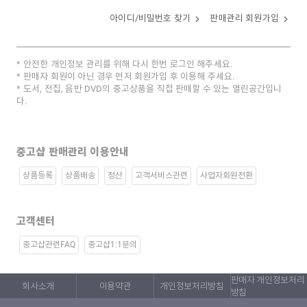
아이디/비밀번호 찾기
판매관리 회원가입
안전한 개인정보 관리를 위해 다시 한번 로그인 해주세요.
판매자 회원이 아닌 경우 먼저 회원가입 후 이용해 주세요.
도서, 전집, 음반 DVD의 중고상품을 직접 판매할 수 있는 열린공간입니
다.
중고샵 판매관리 이용안내
상품등록
상품배송
정산
고객서비스관련
사업자회원전환
고객센터
중고샵관련FAQ
중고샵1:1문의
판매자 개인정보처리
회사소개
이용약관
개인정보처리방침
방침