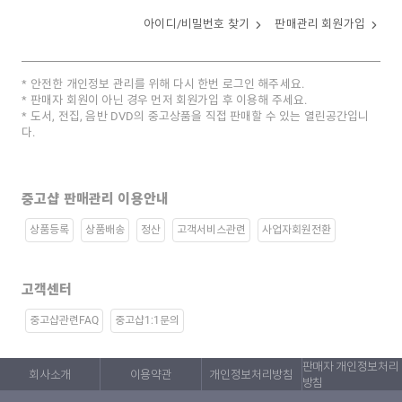
아이디/비밀번호 찾기
판매관리 회원가입
안전한 개인정보 관리를 위해 다시 한번 로그인 해주세요.
판매자 회원이 아닌 경우 먼저 회원가입 후 이용해 주세요.
도서, 전집, 음반 DVD의 중고상품을 직접 판매할 수 있는 열린공간입니
다.
중고샵 판매관리 이용안내
상품등록
상품배송
정산
고객서비스관련
사업자회원전환
고객센터
중고샵관련FAQ
중고샵1:1문의
판매자 개인정보처리
회사소개
이용약관
개인정보처리방침
방침