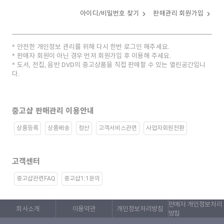
아이디/비밀번호 찾기
판매관리 회원가입
안전한 개인정보 관리를 위해 다시 한번 로그인 해주세요.
판매자 회원이 아닌 경우 먼저 회원가입 후 이용해 주세요.
도서, 전집, 음반 DVD의 중고상품을 직접 판매할 수 있는 열린공간입니
다.
중고샵 판매관리 이용안내
상품등록
상품배송
정산
고객서비스관련
사업자회원전환
고객센터
중고샵관련FAQ
중고샵1:1문의
판매자 개인정보처리
회사소개
이용약관
개인정보처리방침
방침