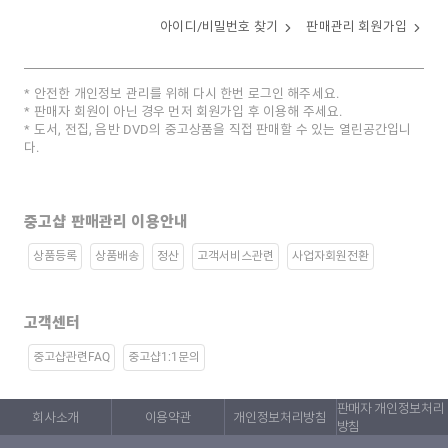
아이디/비밀번호 찾기
판매관리 회원가입
안전한 개인정보 관리를 위해 다시 한번 로그인 해주세요.
판매자 회원이 아닌 경우 먼저 회원가입 후 이용해 주세요.
도서, 전집, 음반 DVD의 중고상품을 직접 판매할 수 있는 열린공간입니
다.
중고샵 판매관리 이용안내
상품등록
상품배송
정산
고객서비스관련
사업자회원전환
고객센터
중고샵관련FAQ
중고샵1:1문의
판매자 개인정보처리
회사소개
이용약관
개인정보처리방침
방침