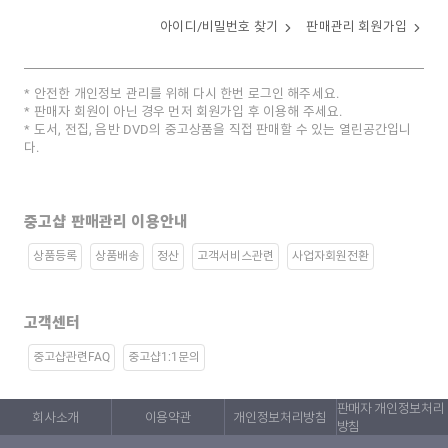
아이디/비밀번호 찾기
판매관리 회원가입
안전한 개인정보 관리를 위해 다시 한번 로그인 해주세요.
판매자 회원이 아닌 경우 먼저 회원가입 후 이용해 주세요.
도서, 전집, 음반 DVD의 중고상품을 직접 판매할 수 있는 열린공간입니
다.
중고샵 판매관리 이용안내
상품등록
상품배송
정산
고객서비스관련
사업자회원전환
고객센터
중고샵관련FAQ
중고샵1:1문의
판매자 개인정보처리
회사소개
이용약관
개인정보처리방침
방침