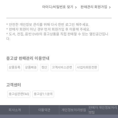
아이디/비밀번호 찾기
판매관리 회원가입
안전한 개인정보 관리를 위해 다시 한번 로그인 해주세요.
판매자 회원이 아닌 경우 먼저 회원가입 후 이용해 주세요.
도서, 전집, 음반 DVD의 중고상품을 직접 판매할 수 있는 열린공간입니
다.
중고샵 판매관리 이용안내
상품등록
상품배송
정산
고객서비스관련
사업자회원전환
고객센터
중고샵관련FAQ
중고샵1:1문의
판매자 개인정보처리
회사소개
이용약관
개인정보처리방침
방침