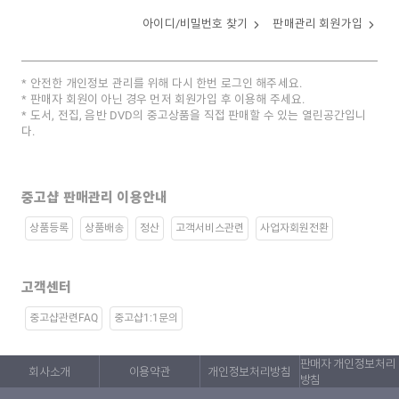
아이디/비밀번호 찾기
판매관리 회원가입
안전한 개인정보 관리를 위해 다시 한번 로그인 해주세요.
판매자 회원이 아닌 경우 먼저 회원가입 후 이용해 주세요.
도서, 전집, 음반 DVD의 중고상품을 직접 판매할 수 있는 열린공간입니
다.
중고샵 판매관리 이용안내
상품등록
상품배송
정산
고객서비스관련
사업자회원전환
고객센터
중고샵관련FAQ
중고샵1:1문의
판매자 개인정보처리
회사소개
이용약관
개인정보처리방침
방침