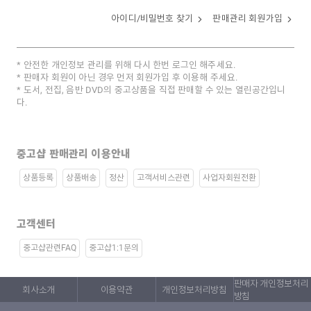
아이디/비밀번호 찾기
판매관리 회원가입
안전한 개인정보 관리를 위해 다시 한번 로그인 해주세요.
판매자 회원이 아닌 경우 먼저 회원가입 후 이용해 주세요.
도서, 전집, 음반 DVD의 중고상품을 직접 판매할 수 있는 열린공간입니
다.
중고샵 판매관리 이용안내
상품등록
상품배송
정산
고객서비스관련
사업자회원전환
고객센터
중고샵관련FAQ
중고샵1:1문의
판매자 개인정보처리
회사소개
이용약관
개인정보처리방침
방침