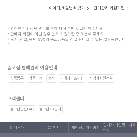
아이디/비밀번호 찾기
판매관리 회원가입
안전한 개인정보 관리를 위해 다시 한번 로그인 해주세요.
판매자 회원이 아닌 경우 먼저 회원가입 후 이용해 주세요.
도서, 전집, 음반 DVD의 중고상품을 직접 판매할 수 있는 열린공간입니
다.
중고샵 판매관리 이용안내
상품등록
상품배송
정산
고객서비스관련
사업자회원전환
고객센터
중고샵관련FAQ
중고샵1:1문의
판매자 개인정보처리
회사소개
이용약관
개인정보처리방침
방침