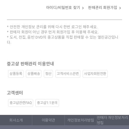
아이디/비밀번호 찾기
판매관리 회원가입
안전한 개인정보 관리를 위해 다시 한번 로그인 해주세요.
판매자 회원이 아닌 경우 먼저 회원가입 후 이용해 주세요.
도서, 전집, 음반 DVD의 중고상품을 직접 판매할 수 있는 열린공간입니
다.
중고샵 판매관리 이용안내
상품등록
상품배송
정산
고객서비스관련
사업자회원전환
고객센터
중고샵관련FAQ
중고샵1:1문의
판매자 개인정보처리
회사소개
이용약관
개인정보처리방침
방침