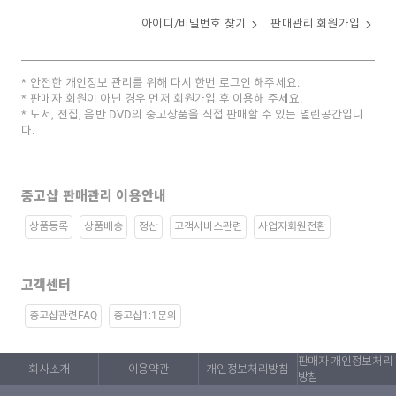
아이디/비밀번호 찾기
판매관리 회원가입
안전한 개인정보 관리를 위해 다시 한번 로그인 해주세요.
판매자 회원이 아닌 경우 먼저 회원가입 후 이용해 주세요.
도서, 전집, 음반 DVD의 중고상품을 직접 판매할 수 있는 열린공간입니
다.
중고샵 판매관리 이용안내
상품등록
상품배송
정산
고객서비스관련
사업자회원전환
고객센터
중고샵관련FAQ
중고샵1:1문의
판매자 개인정보처리
회사소개
이용약관
개인정보처리방침
방침