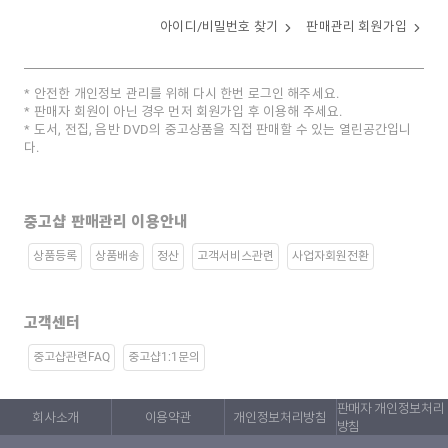
아이디/비밀번호 찾기
판매관리 회원가입
안전한 개인정보 관리를 위해 다시 한번 로그인 해주세요.
판매자 회원이 아닌 경우 먼저 회원가입 후 이용해 주세요.
도서, 전집, 음반 DVD의 중고상품을 직접 판매할 수 있는 열린공간입니
다.
중고샵 판매관리 이용안내
상품등록
상품배송
정산
고객서비스관련
사업자회원전환
고객센터
중고샵관련FAQ
중고샵1:1문의
판매자 개인정보처리
회사소개
이용약관
개인정보처리방침
방침