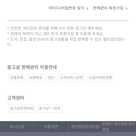
아이디/비밀번호 찾기
판매관리 회원가입
안전한 개인정보 관리를 위해 다시 한번 로그인 해주세요.
판매자 회원이 아닌 경우 먼저 회원가입 후 이용해 주세요.
도서, 전집, 음반 DVD의 중고상품을 직접 판매할 수 있는 열린공간입니
다.
중고샵 판매관리 이용안내
상품등록
상품배송
정산
고객서비스관련
사업자회원전환
고객센터
중고샵관련FAQ
중고샵1:1문의
판매자 개인정보처리
회사소개
이용약관
개인정보처리방침
방침