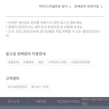
아이디/비밀번호 찾기
판매관리 회원가입
안전한 개인정보 관리를 위해 다시 한번 로그인 해주세요.
판매자 회원이 아닌 경우 먼저 회원가입 후 이용해 주세요.
도서, 전집, 음반 DVD의 중고상품을 직접 판매할 수 있는 열린공간입니
다.
중고샵 판매관리 이용안내
상품등록
상품배송
정산
고객서비스관련
사업자회원전환
고객센터
중고샵관련FAQ
중고샵1:1문의
판매자 개인정보처리
회사소개
이용약관
개인정보처리방침
방침