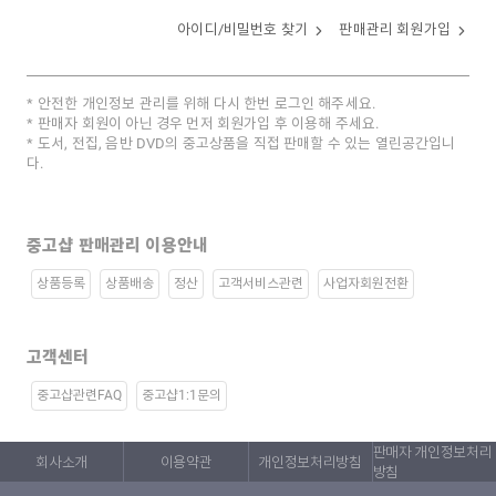
아이디/비밀번호 찾기
판매관리 회원가입
안전한 개인정보 관리를 위해 다시 한번 로그인 해주세요.
판매자 회원이 아닌 경우 먼저 회원가입 후 이용해 주세요.
도서, 전집, 음반 DVD의 중고상품을 직접 판매할 수 있는 열린공간입니
다.
중고샵 판매관리 이용안내
상품등록
상품배송
정산
고객서비스관련
사업자회원전환
고객센터
중고샵관련FAQ
중고샵1:1문의
판매자 개인정보처리
회사소개
이용약관
개인정보처리방침
방침