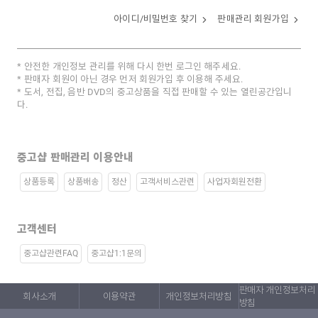
아이디/비밀번호 찾기
판매관리 회원가입
안전한 개인정보 관리를 위해 다시 한번 로그인 해주세요.
판매자 회원이 아닌 경우 먼저 회원가입 후 이용해 주세요.
도서, 전집, 음반 DVD의 중고상품을 직접 판매할 수 있는 열린공간입니
다.
중고샵 판매관리 이용안내
상품등록
상품배송
정산
고객서비스관련
사업자회원전환
고객센터
중고샵관련FAQ
중고샵1:1문의
판매자 개인정보처리
회사소개
이용약관
개인정보처리방침
방침