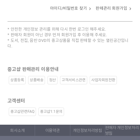
아이디/비밀번호 찾기
판매관리 회원가입
안전한 개인정보 관리를 위해 다시 한번 로그인 해주세요.
판매자 회원이 아닌 경우 먼저 회원가입 후 이용해 주세요.
도서, 전집, 음반 DVD의 중고상품을 직접 판매할 수 있는 열린공간입니
다.
중고샵 판매관리 이용안내
상품등록
상품배송
정산
고객서비스관련
사업자회원전환
고객센터
중고샵관련FAQ
중고샵1:1문의
판매자 개인정보처리
회사소개
이용약관
개인정보처리방침
방침