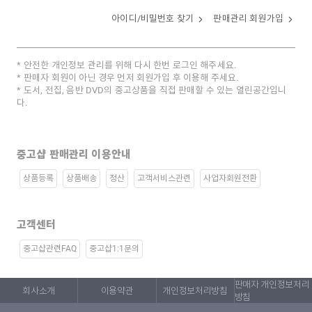
아이디/비밀번호 찾기
판매관리 회원가입
안전한 개인정보 관리를 위해 다시 한번 로그인 해주세요.
판매자 회원이 아닌 경우 먼저 회원가입 후 이용해 주세요.
도서, 전집, 음반 DVD의 중고상품을 직접 판매할 수 있는 열린공간입니
다.
중고샵 판매관리 이용안내
상품등록
상품배송
정산
고객서비스관련
사업자회원전환
고객센터
중고샵관련FAQ
중고샵1:1문의
판매자 개인정보처리
회사소개
이용약관
개인정보처리방침
방침