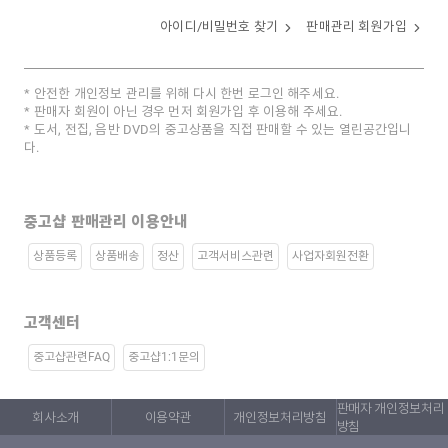
아이디/비밀번호 찾기
판매관리 회원가입
안전한 개인정보 관리를 위해 다시 한번 로그인 해주세요.
판매자 회원이 아닌 경우 먼저 회원가입 후 이용해 주세요.
도서, 전집, 음반 DVD의 중고상품을 직접 판매할 수 있는 열린공간입니
다.
중고샵 판매관리 이용안내
상품등록
상품배송
정산
고객서비스관련
사업자회원전환
고객센터
중고샵관련FAQ
중고샵1:1문의
판매자 개인정보처리
회사소개
이용약관
개인정보처리방침
방침