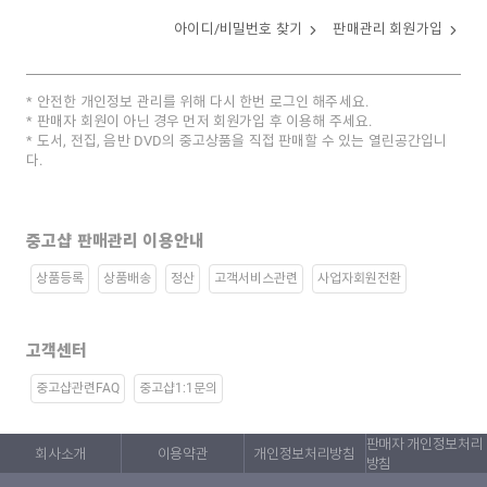
아이디/비밀번호 찾기
판매관리 회원가입
안전한 개인정보 관리를 위해 다시 한번 로그인 해주세요.
판매자 회원이 아닌 경우 먼저 회원가입 후 이용해 주세요.
도서, 전집, 음반 DVD의 중고상품을 직접 판매할 수 있는 열린공간입니
다.
중고샵 판매관리 이용안내
상품등록
상품배송
정산
고객서비스관련
사업자회원전환
고객센터
중고샵관련FAQ
중고샵1:1문의
판매자 개인정보처리
회사소개
이용약관
개인정보처리방침
방침