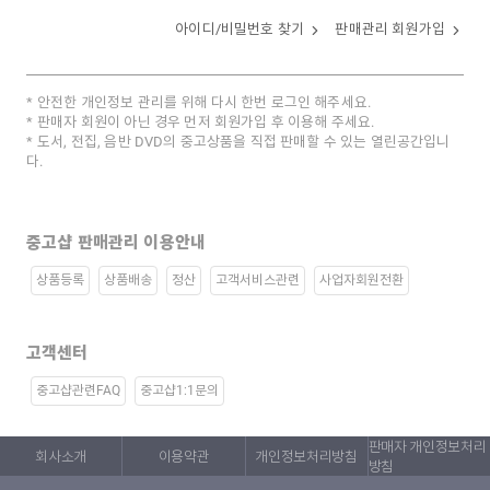
아이디/비밀번호 찾기
판매관리 회원가입
안전한 개인정보 관리를 위해 다시 한번 로그인 해주세요.
판매자 회원이 아닌 경우 먼저 회원가입 후 이용해 주세요.
도서, 전집, 음반 DVD의 중고상품을 직접 판매할 수 있는 열린공간입니
다.
중고샵 판매관리 이용안내
상품등록
상품배송
정산
고객서비스관련
사업자회원전환
고객센터
중고샵관련FAQ
중고샵1:1문의
판매자 개인정보처리
회사소개
이용약관
개인정보처리방침
방침