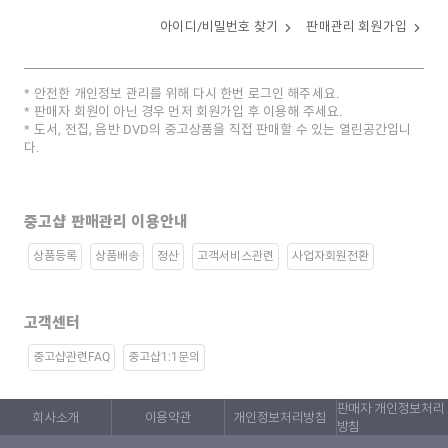
아이디/비밀번호 찾기
판매관리 회원가입
안전한 개인정보 관리를 위해 다시 한번 로그인 해주세요.
판매자 회원이 아닌 경우 먼저 회원가입 후 이용해 주세요.
도서, 전집, 음반 DVD의 중고상품을 직접 판매할 수 있는 열린공간입니
다.
중고샵 판매관리 이용안내
상품등록
상품배송
정산
고객서비스관련
사업자회원전환
고객센터
중고샵관련FAQ
중고샵1:1문의
판매자 개인정보처리
회사소개
이용약관
개인정보처리방침
방침