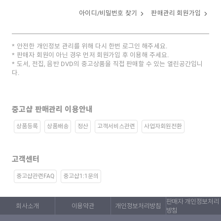
아이디/비밀번호 찾기
판매관리 회원가입
안전한 개인정보 관리를 위해 다시 한번 로그인 해주세요.
판매자 회원이 아닌 경우 먼저 회원가입 후 이용해 주세요.
도서, 전집, 음반 DVD의 중고상품을 직접 판매할 수 있는 열린공간입니
다.
중고샵 판매관리 이용안내
상품등록
상품배송
정산
고객서비스관련
사업자회원전환
고객센터
중고샵관련FAQ
중고샵1:1문의
판매자 개인정보처리
회사소개
이용약관
개인정보처리방침
방침