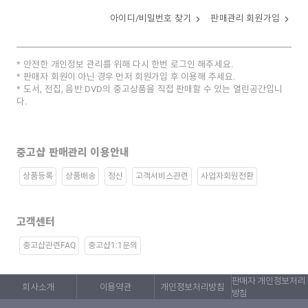
아이디/비밀번호 찾기
판매관리 회원가입
안전한 개인정보 관리를 위해 다시 한번 로그인 해주세요.
판매자 회원이 아닌 경우 먼저 회원가입 후 이용해 주세요.
도서, 전집, 음반 DVD의 중고상품을 직접 판매할 수 있는 열린공간입니
다.
중고샵 판매관리 이용안내
상품등록
상품배송
정산
고객서비스관련
사업자회원전환
고객센터
중고샵관련FAQ
중고샵1:1문의
판매자 개인정보처리
회사소개
이용약관
개인정보처리방침
방침