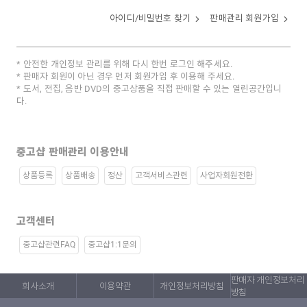
아이디/비밀번호 찾기
판매관리 회원가입
안전한 개인정보 관리를 위해 다시 한번 로그인 해주세요.
판매자 회원이 아닌 경우 먼저 회원가입 후 이용해 주세요.
도서, 전집, 음반 DVD의 중고상품을 직접 판매할 수 있는 열린공간입니
다.
중고샵 판매관리 이용안내
상품등록
상품배송
정산
고객서비스관련
사업자회원전환
고객센터
중고샵관련FAQ
중고샵1:1문의
판매자 개인정보처리
회사소개
이용약관
개인정보처리방침
방침