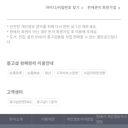
아이디/비밀번호 찾기
판매관리 회원가입
안전한 개인정보 관리를 위해 다시 한번 로그인 해주세요.
판매자 회원이 아닌 경우 먼저 회원가입 후 이용해 주세요.
도서, 전집, 음반 DVD의 중고상품을 직접 판매할 수 있는 열린공간입니
다.
중고샵 판매관리 이용안내
상품등록
상품배송
정산
고객서비스관련
사업자회원전환
고객센터
중고샵관련FAQ
중고샵1:1문의
판매자 개인정보처리
회사소개
이용약관
개인정보처리방침
방침