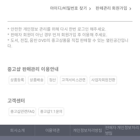
아이디/비밀번호 찾기
판매관리 회원가입
안전한 개인정보 관리를 위해 다시 한번 로그인 해주세요.
판매자 회원이 아닌 경우 먼저 회원가입 후 이용해 주세요.
도서, 전집, 음반 DVD의 중고상품을 직접 판매할 수 있는 열린공간입니
다.
중고샵 판매관리 이용안내
상품등록
상품배송
정산
고객서비스관련
사업자회원전환
고객센터
중고샵관련FAQ
중고샵1:1문의
판매자 개인정보처리
회사소개
이용약관
개인정보처리방침
방침