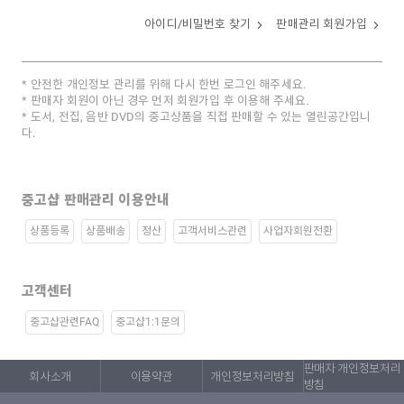
아이디/비밀번호 찾기
판매관리 회원가입
안전한 개인정보 관리를 위해 다시 한번 로그인 해주세요.
판매자 회원이 아닌 경우 먼저 회원가입 후 이용해 주세요.
도서, 전집, 음반 DVD의 중고상품을 직접 판매할 수 있는 열린공간입니
다.
중고샵 판매관리 이용안내
상품등록
상품배송
정산
고객서비스관련
사업자회원전환
고객센터
중고샵관련FAQ
중고샵1:1문의
판매자 개인정보처리
회사소개
이용약관
개인정보처리방침
방침